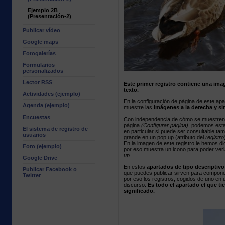
Ejemplo 2B
(Presentación-2)
Publicar vídeo
Google maps
Fotogalerías
Formularios
personalizados
Lector RSS
Este primer registro contiene una ima
texto.
Actividades (ejemplo)
En la configuración de página de este ap
Agenda (ejemplo)
muestre las
imágenes a la derecha y sin
Encuestas
Con independencia de cómo se muestren 
página
(Configurar página)
, podemos est
El sistema de registro de
en particular si puede ser consultable t
usuarios
grande en un pop up (atributo del
registro
En la imagen de este registro le hemos d
Foro (ejemplo)
por eso muestra un icono para poder ve
up.
Google Drive
En estos
apartados de tipo descriptivo
Publicar Facebook o
que puedes publicar sirven para compon
Twitter
por eso los registros, cogidos de uno en 
discurso.
Es todo el apartado el que ti
significado.