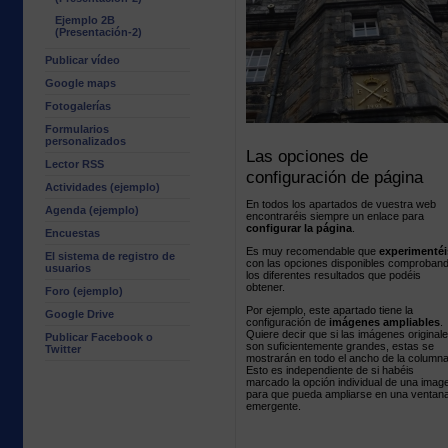
Ejemplo 2B
(Presentación-2)
Publicar vídeo
Google maps
Fotogalerías
Formularios
personalizados
Las opciones de
Lector RSS
configuración de página
Actividades (ejemplo)
En todos los apartados de vuestra web
Agenda (ejemplo)
encontraréis siempre un enlace para
configurar la página
.
Encuestas
Es muy recomendable que
experimentéi
El sistema de registro de
con las opciones disponibles comproban
usuarios
los diferentes resultados que podéis
obtener.
Foro (ejemplo)
Por ejemplo, este apartado tiene la
Google Drive
configuración de
imágenes ampliables
.
Quiere decir que si las imágenes original
Publicar Facebook o
son suficientemente grandes, estas se
Twitter
mostrarán en todo el ancho de la columna
Esto es independiente de si habéis
marcado la opción individual de una imag
para que pueda ampliarse en una ventan
emergente.