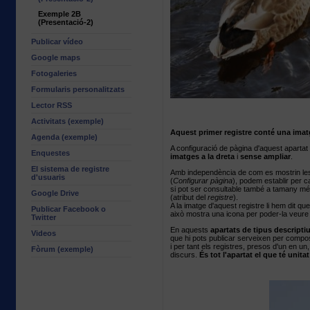
Exemple 2B
(Presentació-2)
Publicar vídeo
Google maps
Fotogaleries
Formularis personalitzats
Lector RSS
Activitats (exemple)
Aquest primer registre conté una imatg
Agenda (exemple)
A configuració de pàgina d'aquest apartat 
Enquestes
imatges a la dreta
i
sense ampliar
.
El sistema de registre
Amb independència de com es mostrin les
d'usuaris
(
Configurar pàgina
), podem establir per c
si pot ser consultable també a tamany m
Google Drive
(atribut del
registre
).
A la imatge d'aquest registre li hem dit qu
Publicar Facebook o
això mostra una icona per poder-la veur
Twitter
En aquests
apartats de tipus descripti
Videos
que hi pots publicar serveixen per comp
i per tant els registres, presos d'un en u
Fòrum (exemple)
discurs.
És tot l'apartat el que té unitat