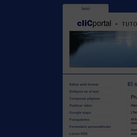
Inici
El 
Editar amb format
Enllaços en el text
Pr
Composar pàgines
Aque
Publicar vídeo
L'h
Google maps
Al f
Fotogaleries
mem
Formularis personalitzats
Hem
Lector RSS
aut