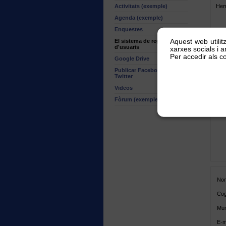
Activitats (exemple)
Hem
Agenda (exemple)
Enquestes
Aquest web utilit
El sistema de registre
Et 
d'usuaris
xarxes socials i an
Per accedir als co
Google Drive
Publicar Facebook o
Twitter
Videos
Fòrum (exemple)
Nom
Cog
Mun
E-m