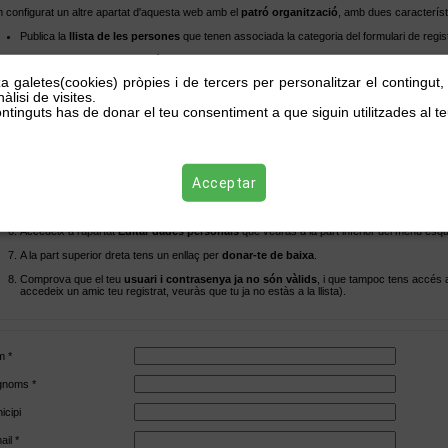
 configurat un altre apartat d'aquesta web amb el
patró organització
, amb dues característ
Publica la
llista de les persones
que tenen associada la categoria del formulari de regis
L'hem declarat intern
,i només accessible
als usuaris que precisament ténen associada
za galetes(cookies) pròpies i de tercers per personalitzar el contingut
proposem el següent
itinerari
:
àlisi de visites.
ntinguts has de donar el teu consentiment a que siguin utilitzades al te
Enregistrat
a la web utilitzant el formulari d'aquest apartat de registre.
Activa el teu registre
clicant a l'enllaç web de verificació que rebràs per correu electròn
Entra a la web
amb el teu usuari i contrasenya utilitzant l'enllaç superior "
INTRANET
"
Acceptar
Accedeix a l'apartat
Llista d'enregistrats
que ara sí pots veure en el menú perquè és e
Comprova que
el teu nom
consta a la llista.
Accedeix a l'apartat
Editar dades personals
que veuràs a la part inferior del menú esqu
A la part superior dreta tens un enllaç per
donar-te de baixa
.
Comprova que el teu
usuari i contrasenya ja no són vàlids
, i que tampoc tens accés a
accedeix un amic teu registrat, veuràs que tu ja no estàs a la llista).
 *
noms *
icipi
ail *