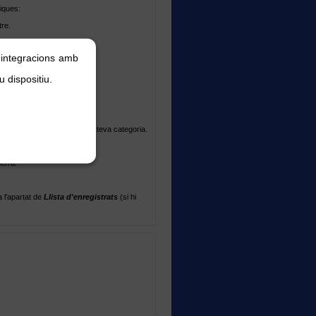
iques:
tre.
 aquesta categoria
, integracions amb
u dispositiu.
ic.
xclusiu per a usuaris de la teva categoria.
erra.
 l'apartat de
Llista d'enregistrats
(si hi