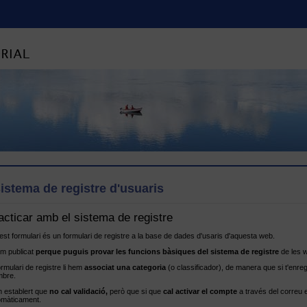
sistema de registre d'usuaris
acticar amb el sistema de registre
st formulari és un formulari de registre a la base de dades d'usaris d'aquesta web.
em publicat
perque puguis provar les funcions bàsiques del sistema de registre
de les w
ormulari de registre li hem
associat una categoria
(o classificador), de manera que si t'enre
bre.
 establert que
no cal validació,
però que si que
cal activar el compte
a través del correu e
omàticament.