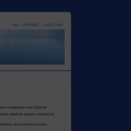
INICI
INTRANET
CASTELLANO
ebs configurades amb cliCportal.
gistres adquiriràs aquesta categoria de
lectrònic que el sistema t'enviarà