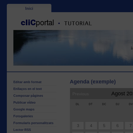
Inici
Agenda (exemple)
Editar amb format
Enllaços en el text
Agost 20
Previous
Composar pàgines
Publicar vídeo
DL
DT
DC
DJ
DV
Google maps
Fotogaleries
Formularis personalitzats
3
4
5
6
7
Lector RSS