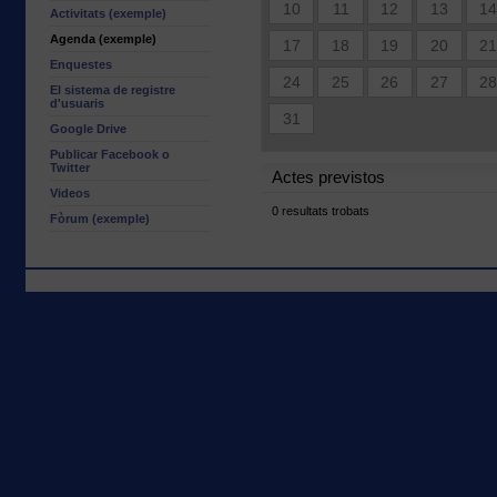
10
11
12
13
1
Activitats (exemple)
Agenda (exemple)
17
18
19
20
2
Enquestes
24
25
26
27
2
El sistema de registre
d'usuaris
31
Google Drive
Publicar Facebook o
Twitter
Actes previstos
Videos
0 resultats trobats
Fòrum (exemple)