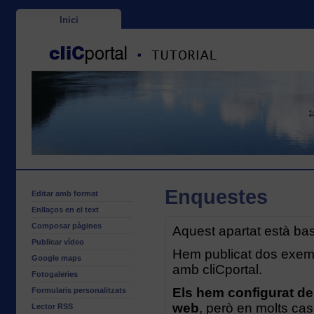
Inici
Enquestes
Editar amb format
Enllaços en el text
Composar pàgines
Aquest apartat està ba
Publicar vídeo
Hem publicat dos exemp
Google maps
amb cliCportal.
Fotogaleries
Els hem configurat de 
Formularis personalitzats
web
, però en molts ca
Lector RSS