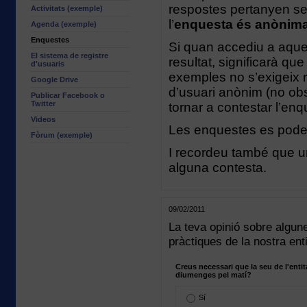
respostes pertanyen sem
Activitats (exemple)
l’
enquesta és anònim
Agenda (exemple)
Enquestes
Si quan accediu a aque
El sistema de registre
resultat, significarà qu
d'usuaris
exemples no s’exigeix re
Google Drive
d’usuari anònim (no ob
Publicar Facebook o
Twitter
tornar a contestar l’enq
Videos
Les enquestes es pod
Fòrum (exemple)
I recordeu també que un
alguna contesta.
09/02/2011
La teva opinió sobre algun
pràctiques de la nostra enti
Creus necessari que la seu de l'entit
diumenges pel matí?
Sí