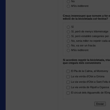
No
M'és indiferent
Creus interessant que tornem a fer
edició de la bicicletada col·lectiva?
Sí
Sí, però de menys kilometratge
Sí, però establint categories per
No, seria millor no repetir cada 
No, va ser un fracàs
M'és indiferent
Si acordem repetir la bicicletada, tria
que creguis més conveninets
El Pla de la Calma, al Montseny
La via verda d'Olot a Girona
La via verda d'Olot a Sant Feliu 
La via verda de Ripoll a Ogassa
El circuit dels Aiguamolls de l'E