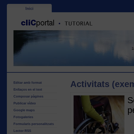
Inici
Activitats (exe
Editar amb format
Enllaços en el text
Composar pàgines
S
Publicar vídeo
p
Google maps
Fotogaleries
Formularis personalitzats
Lector RSS